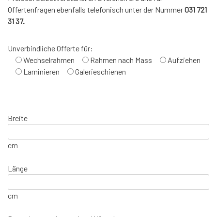
Offertenfragen ebenfalls telefonisch unter der Nummer
031 721
31 37.
Unverbindliche Offerte für:
Wechselrahmen
Rahmen nach Mass
Aufziehen
Laminieren
Galerieschienen
Breite
cm
Länge
cm