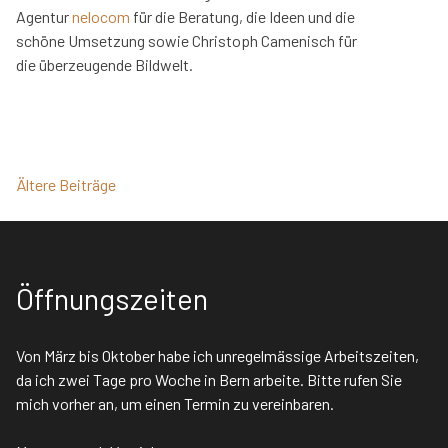
Agentur
nelocom
für die Beratung, die Ideen und die
schöne Umsetzung sowie Christoph Camenisch für
die überzeugende Bildwelt.
Ältere Beiträge
Beitragsnavigation
Öffnungszeiten
Von März bis Oktober habe ich unregelmässige Arbeitszeiten,
da ich zwei Tage pro Woche in Bern arbeite. Bitte rufen Sie
mich vorher an, um einen Termin zu vereinbaren.